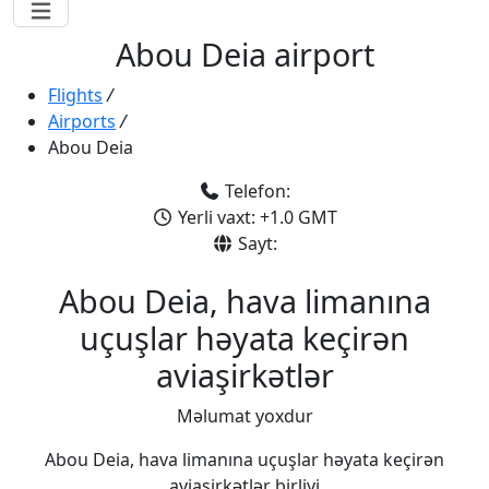
Abou Deia airport
Flights
/
Airports
/
Abou Deia
Telefon:
Yerli vaxt: +1.0 GMT
Sayt:
Abou Deia, hava limanına
uçuşlar həyata keçirən
aviaşirkətlər
Məlumat yoxdur
Abou Deia, hava limanına uçuşlar həyata keçirən
aviaşirkətlər birliyi