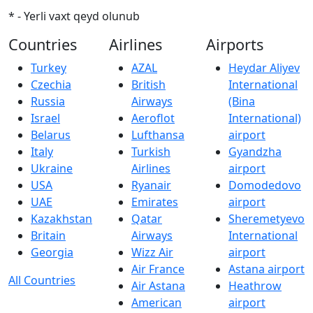
* - Yerli vaxt qeyd olunub
Countries
Airlines
Airports
Turkey
AZAL
Heydar Aliyev
Czechia
British
International
Russia
Airways
(Bina
Israel
Aeroflot
International)
Belarus
Lufthansa
airport
Italy
Turkish
Gyandzha
Ukraine
Airlines
airport
USA
Ryanair
Domodedovo
UAE
Emirates
airport
Kazakhstan
Qatar
Sheremetyevo
Britain
Airways
International
Georgia
Wizz Air
airport
Air France
Astana airport
All Countries
Air Astana
Heathrow
American
airport