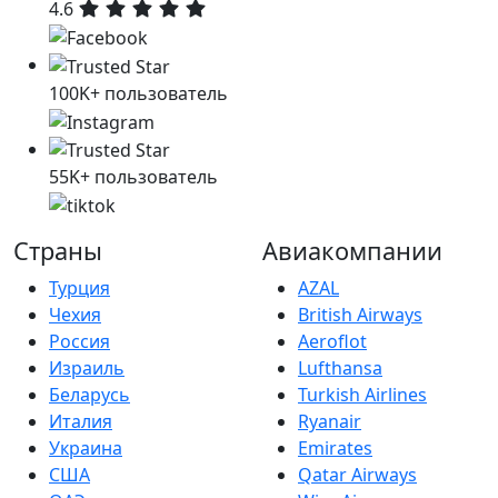
4.6
100K+ пользователь
55K+ пользователь
Страны
Авиакомпании
Турция
AZAL
Чехия
British Airways
Россия
Aeroflot
Израиль
Lufthansa
Беларусь
Turkish Airlines
Италия
Ryanair
Украина
Emirates
США
Qatar Airways