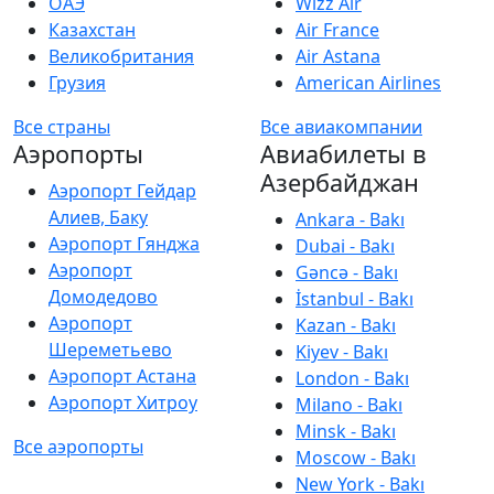
ОАЭ
Wizz Air
Казахстан
Air France
Великобритания
Air Astana
Грузия
American Airlines
Все страны
Все авиакомпании
Аэропорты
Авиабилеты в
Азербайджан
Аэропорт Гейдар
Алиев, Баку
Ankara - Bakı
Аэропорт Гянджа
Dubai - Bakı
Аэропорт
Gəncə - Bakı
Домодедово
İstanbul - Bakı
Аэропорт
Kazan - Bakı
Шереметьево
Kiyev - Bakı
Аэропорт Астана
London - Bakı
Аэропорт Хитроу
Milano - Bakı
Minsk - Bakı
Все аэропорты
Moscow - Bakı
New York - Bakı