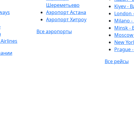
Шереметьево
Kiyev - B
rways
Аэропорт Астана
London -
Аэропорт Хитроу
Milano -
e
Minsk - 
Все аэропорты
a
Moscow 
Airlines
New York
Prague -
пании
Все рейсы