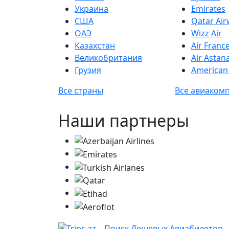
Украина
Emirates
США
Qatar Ai
ОАЭ
Wizz Air
Казахстан
Air Franc
Великобритания
Air Astan
Грузия
American 
Все страны
Все авиаком
Наши партнеры