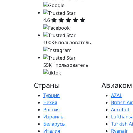
4.6
100K+ пользователь
55K+ пользователь
Страны
Авиаком
Турция
AZAL
Чехия
British A
Россия
Aeroflot
Израиль
Lufthans
Беларусь
Turkish Ai
Италия
Ryanair