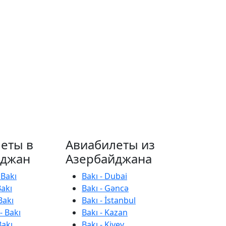
еты в
Авиабилеты из
йджан
Азербайджана
 Bakı
Bakı - Dubai
Bakı
Bakı - Gəncə
Bakı
Bakı - İstanbul
- Bakı
Bakı - Kazan
Bakı
Bakı - Kiyev