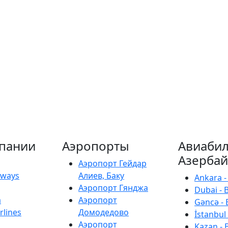
пании
Аэропорты
Авиабил
Азерба
Аэропорт Гейдар
irways
Алиев, Баку
Ankara -
Аэропорт Гянджа
Dubai - 
a
Аэропорт
Gəncə - 
rlines
Домодедово
İstanbul 
Аэропорт
Kazan - 