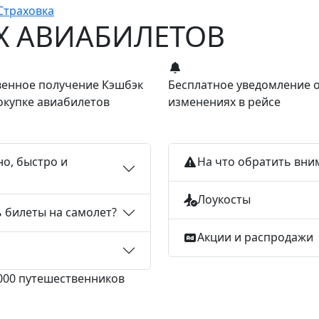
Страховка
Х АВИАБИЛЕТОВ
енное получение Кэшбэк
Бесплатное уведомление 
окупке авиабилетов
изменениях в рейсе
но, быстро и
На что обратить вни
Лоукосты
ь билеты на самолет?
Акции и распродажи
 000 путешественников