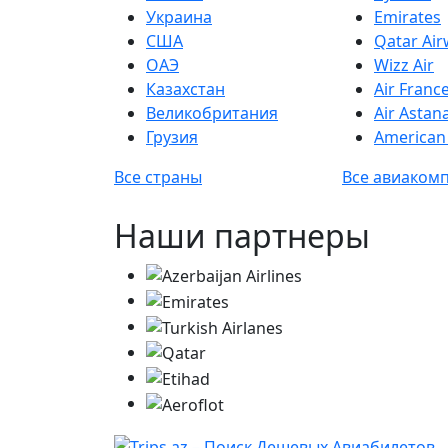
Украина
Emirates
США
Qatar Ai
ОАЭ
Wizz Air
Казахстан
Air Franc
Великобритания
Air Astan
Грузия
American 
Все страны
Все авиаком
Наши партнеры