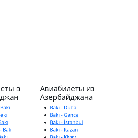
еты в
Авиабилеты из
йджан
Азербайджана
 Bakı
Bakı - Dubai
Bakı
Bakı - Gəncə
Bakı
Bakı - İstanbul
- Bakı
Bakı - Kazan
Bakı
Bakı - Kiyev