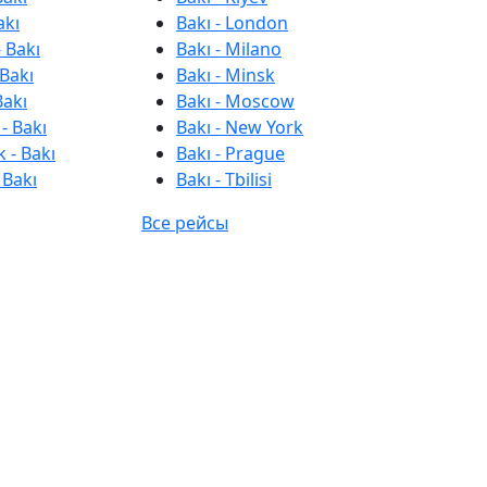
akı
Bakı - London
 Bakı
Bakı - Milano
 Bakı
Bakı - Minsk
Bakı
Bakı - Moscow
- Bakı
Bakı - New York
 - Bakı
Bakı - Prague
 Bakı
Bakı - Tbilisi
Все рейсы