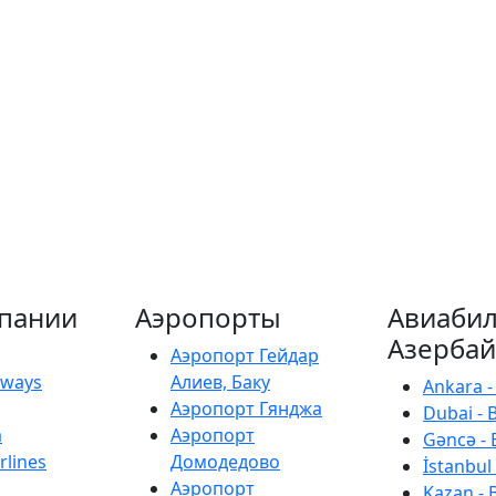
пании
Аэропорты
Авиабил
Азерба
Аэропорт Гейдар
irways
Алиев, Баку
Ankara -
Аэропорт Гянджа
Dubai - 
a
Аэропорт
Gəncə - 
rlines
Домодедово
İstanbul 
Аэропорт
Kazan - 