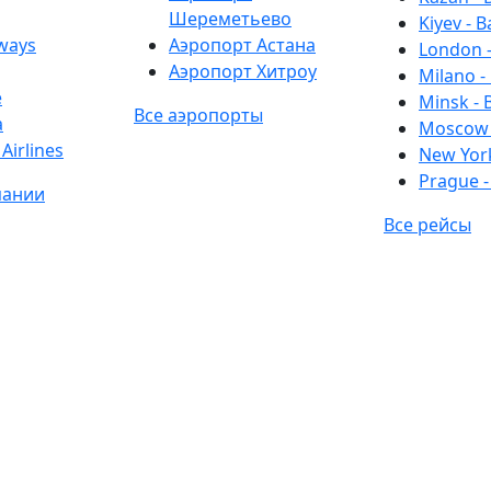
Шереметьево
Kiyev - B
rways
Аэропорт Астана
London -
Аэропорт Хитроу
Milano -
e
Minsk - 
Все аэропорты
a
Moscow 
Airlines
New York
Prague -
пании
Все рейсы