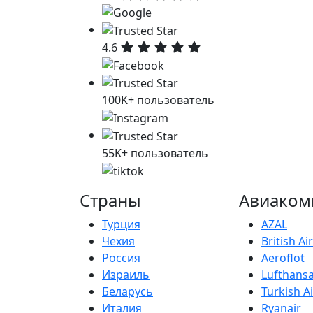
4.6
100K+ пользователь
55K+ пользователь
Страны
Авиаком
Турция
AZAL
Чехия
British A
Россия
Aeroflot
Израиль
Lufthans
Беларусь
Turkish Ai
Италия
Ryanair