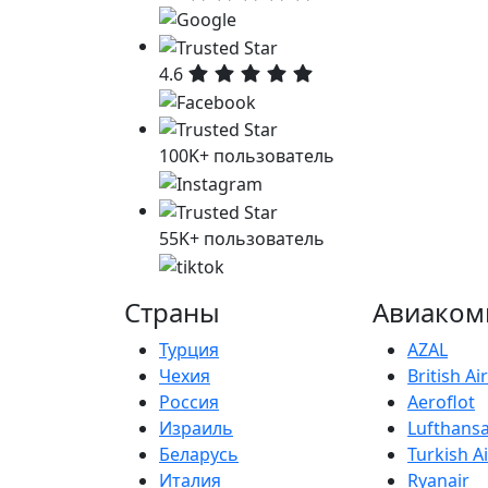
4.6
100K+ пользователь
55K+ пользователь
Страны
Авиаком
Турция
AZAL
Чехия
British A
Россия
Aeroflot
Израиль
Lufthans
Беларусь
Turkish Ai
Италия
Ryanair