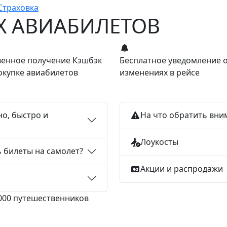
Страховка
Х АВИАБИЛЕТОВ
енное получение Кэшбэк
Бесплатное уведомление 
окупке авиабилетов
изменениях в рейсе
но, быстро и
На что обратить вни
Лоукосты
ь билеты на самолет?
Акции и распродажи
 000 путешественников