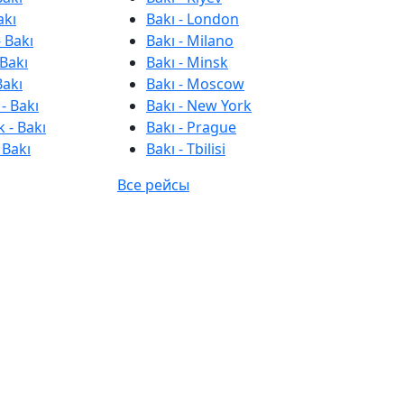
akı
Bakı - London
 Bakı
Bakı - Milano
 Bakı
Bakı - Minsk
Bakı
Bakı - Moscow
- Bakı
Bakı - New York
 - Bakı
Bakı - Prague
 Bakı
Bakı - Tbilisi
Все рейсы