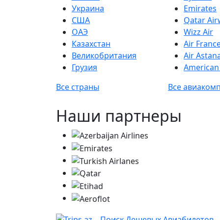
Украина
Emirates
США
Qatar Ai
ОАЭ
Wizz Air
Казахстан
Air Franc
Великобритания
Air Astan
Грузия
American 
Все страны
Все авиаком
Наши партнеры