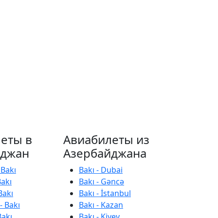
еты в
Авиабилеты из
йджан
Азербайджана
 Bakı
Bakı - Dubai
Bakı
Bakı - Gəncə
Bakı
Bakı - İstanbul
- Bakı
Bakı - Kazan
Bakı
Bakı - Kiyev