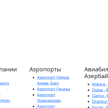
пании
Аэропорты
Авиабил
Азерба
Аэропорт Гейдар
irways
Алиев, Баку
Ankara -
Аэропорт Гянджа
Dubai - 
a
Аэропорт
Gəncə - 
rlines
Домодедово
İstanbul 
Аэропорт
Kazan - 