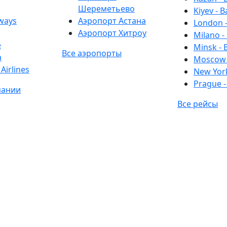
Шереметьево
Kiyev - B
rways
Аэропорт Астана
London -
Аэропорт Хитроу
Milano -
e
Minsk - 
Все аэропорты
a
Moscow 
Airlines
New York
Prague -
пании
Все рейсы