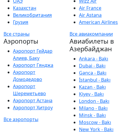
ОАЭ
Wizz Air
Казахстан
Air France
Великобритания
Air Astana
Грузия
American Airlines
Все страны
Все авиакомпании
Аэропорты
Авиабилеты в
Азербайджан
Аэропорт Гейдар
Алиев, Баку
Ankara - Bakı
Аэропорт Гянджа
Dubai - Bakı
Аэропорт
Gəncə - Bakı
Домодедово
İstanbul - Bakı
Аэропорт
Kazan - Bakı
Шереметьево
Kiyev - Bakı
Аэропорт Астана
London - Bakı
Аэропорт Хитроу
Milano - Bakı
Minsk - Bakı
Все аэропорты
Moscow - Bakı
New York - Bakı