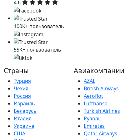
4.6
100K+ пользователь
55K+ пользователь
Страны
Авиакомпании
Турция
AZAL
Чехия
British Airways
Россия
Aeroflot
Израиль
Lufthansa
Беларусь
Turkish Airlines
Италия
Ryanair
Украина
Emirates
США
Qatar Airways