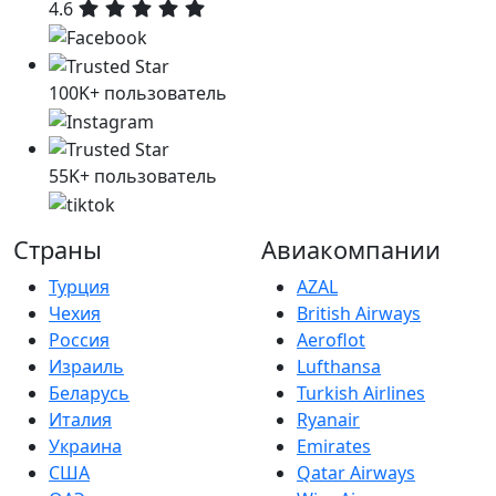
4.6
100K+ пользователь
55K+ пользователь
Страны
Авиакомпании
Турция
AZAL
Чехия
British Airways
Россия
Aeroflot
Израиль
Lufthansa
Беларусь
Turkish Airlines
Италия
Ryanair
Украина
Emirates
США
Qatar Airways