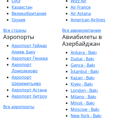
ОАЭ
Wizz Air
Казахстан
Air France
Великобритания
Air Astana
Грузия
American Airlines
Все страны
Все авиакомпании
Аэропорты
Авиабилеты в
Азербайджан
Аэропорт Гейдар
Алиев, Баку
Ankara - Bakı
Аэропорт Гянджа
Dubai - Bakı
Аэропорт
Gəncə - Bakı
Домодедово
İstanbul - Bakı
Аэропорт
Kazan - Bakı
Шереметьево
Kiyev - Bakı
Аэропорт Астана
London - Bakı
Аэропорт Хитроу
Milano - Bakı
Minsk - Bakı
Все аэропорты
Moscow - Bakı
New York - Bakı