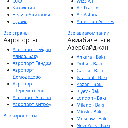
ОАЭ
Wizz Air
Казахстан
Air France
Великобритания
Air Astana
Грузия
American Airlines
Все страны
Все авиакомпании
Аэропорты
Авиабилеты в
Азербайджан
Аэропорт Гейдар
Алиев, Баку
Ankara - Bakı
Аэропорт Гянджа
Dubai - Bakı
Аэропорт
Gəncə - Bakı
Домодедово
İstanbul - Bakı
Аэропорт
Kazan - Bakı
Шереметьево
Kiyev - Bakı
Аэропорт Астана
London - Bakı
Аэропорт Хитроу
Milano - Bakı
Minsk - Bakı
Все аэропорты
Moscow - Bakı
New York - Bakı