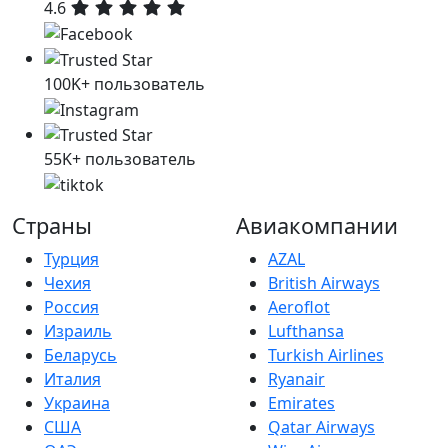
4.6
100K+ пользователь
55K+ пользователь
Страны
Авиакомпании
Турция
AZAL
Чехия
British Airways
Россия
Aeroflot
Израиль
Lufthansa
Беларусь
Turkish Airlines
Италия
Ryanair
Украина
Emirates
США
Qatar Airways