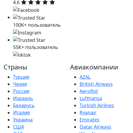
4.6
100K+ пользователь
55K+ пользователь
Страны
Авиакомпании
Турция
AZAL
Чехия
British Airways
Россия
Aeroflot
Израиль
Lufthansa
Беларусь
Turkish Airlines
Италия
Ryanair
Украина
Emirates
США
Qatar Airways