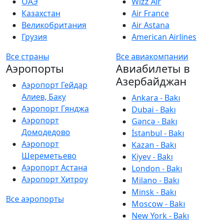
ОАЭ
Wizz Air
Казахстан
Air France
Великобритания
Air Astana
Грузия
American Airlines
Все страны
Все авиакомпании
Аэропорты
Авиабилеты в
Азербайджан
Аэропорт Гейдар
Алиев, Баку
Ankara - Bakı
Аэропорт Гянджа
Dubai - Bakı
Аэропорт
Gəncə - Bakı
Домодедово
İstanbul - Bakı
Аэропорт
Kazan - Bakı
Шереметьево
Kiyev - Bakı
Аэропорт Астана
London - Bakı
Аэропорт Хитроу
Milano - Bakı
Minsk - Bakı
Все аэропорты
Moscow - Bakı
New York - Bakı