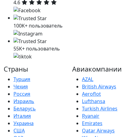
4.6
100K+ пользователь
55K+ пользователь
Страны
Авиакомпании
Турция
AZAL
Чехия
British Airways
Россия
Aeroflot
Израиль
Lufthansa
Беларусь
Turkish Airlines
Италия
Ryanair
Украина
Emirates
США
Qatar Airways