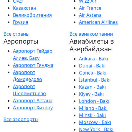
ОАЭ
Wizz Air
Казахстан
Air France
Великобритания
Air Astana
Грузия
American Airlines
Все страны
Все авиакомпании
Аэропорты
Авиабилеты в
Азербайджан
Аэропорт Гейдар
Алиев, Баку
Ankara - Bakı
Аэропорт Гянджа
Dubai - Bakı
Аэропорт
Gəncə - Bakı
Домодедово
İstanbul - Bakı
Аэропорт
Kazan - Bakı
Шереметьево
Kiyev - Bakı
Аэропорт Астана
London - Bakı
Аэропорт Хитроу
Milano - Bakı
Minsk - Bakı
Все аэропорты
Moscow - Bakı
New York - Bakı