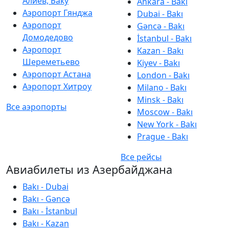
Алиев, Баку
Ankara - Bakı
Аэропорт Гянджа
Dubai - Bakı
Аэропорт
Gəncə - Bakı
Домодедово
İstanbul - Bakı
Аэропорт
Kazan - Bakı
Шереметьево
Kiyev - Bakı
Аэропорт Астана
London - Bakı
Аэропорт Хитроу
Milano - Bakı
Minsk - Bakı
Все аэропорты
Moscow - Bakı
New York - Bakı
Prague - Bakı
Все рейсы
Авиабилеты из Азербайджана
Bakı - Dubai
Bakı - Gəncə
Bakı - İstanbul
Bakı - Kazan