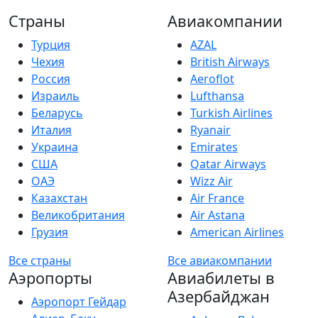
Страны
Авиакомпании
Турция
AZAL
Чехия
British Airways
Россия
Aeroflot
Израиль
Lufthansa
Беларусь
Turkish Airlines
Италия
Ryanair
Украина
Emirates
США
Qatar Airways
ОАЭ
Wizz Air
Казахстан
Air France
Великобритания
Air Astana
Грузия
American Airlines
Все страны
Все авиакомпании
Аэропорты
Авиабилеты в
Азербайджан
Аэропорт Гейдар