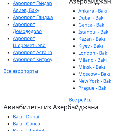
Азербайджан
Аэропорт Гейдар
Алиев, Баку
Ankara - Bakı
Аэропорт Гянджа
Dubai - Bakı
Аэропорт
Gəncə - Bakı
Домодедово
İstanbul - Bakı
Аэропорт
Kazan - Bakı
Шереметьево
Kiyev - Bakı
Аэропорт Астана
London - Bakı
Аэропорт Хитроу
Milano - Bakı
Minsk - Bakı
Все аэропорты
Moscow - Bakı
New York - Bakı
Prague - Bakı
Все рейсы
Авиабилеты из Азербайджана
Bakı - Dubai
Bakı - Gəncə
Bakı - İstanbul