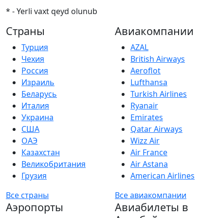
* - Yerli vaxt qeyd olunub
Страны
Авиакомпании
Турция
AZAL
Чехия
British Airways
Россия
Aeroflot
Израиль
Lufthansa
Беларусь
Turkish Airlines
Италия
Ryanair
Украина
Emirates
США
Qatar Airways
ОАЭ
Wizz Air
Казахстан
Air France
Великобритания
Air Astana
Грузия
American Airlines
Все страны
Все авиакомпании
Аэропорты
Авиабилеты в