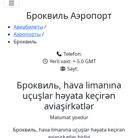
Броквиль Аэропорт
Авиабилеты
/
Аэропорты
/
Броквиль
Telefon:
Yerli vaxt: +-5.0 GMT
Sayt:
Броквиль, hava limanına
uçuşlar həyata keçirən
aviaşirkətlər
Məlumat yoxdur
Броквиль, hava limanına uçuşlar həyata keçirən
aviaşirkətlər birliyi