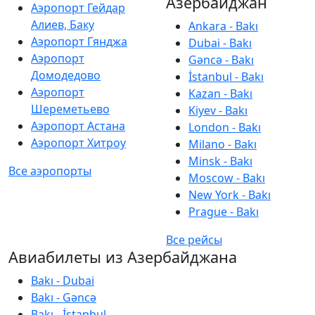
Азербайджан
Аэропорт Гейдар
Алиев, Баку
Ankara - Bakı
Аэропорт Гянджа
Dubai - Bakı
Аэропорт
Gəncə - Bakı
Домодедово
İstanbul - Bakı
Аэропорт
Kazan - Bakı
Шереметьево
Kiyev - Bakı
Аэропорт Астана
London - Bakı
Аэропорт Хитроу
Milano - Bakı
Minsk - Bakı
Все аэропорты
Moscow - Bakı
New York - Bakı
Prague - Bakı
Все рейсы
Авиабилеты из Азербайджана
Bakı - Dubai
Bakı - Gəncə
Bakı - İstanbul