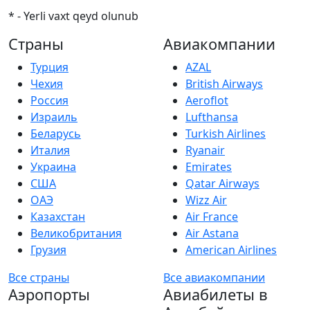
* - Yerli vaxt qeyd olunub
Страны
Авиакомпании
Турция
AZAL
Чехия
British Airways
Россия
Aeroflot
Израиль
Lufthansa
Беларусь
Turkish Airlines
Италия
Ryanair
Украина
Emirates
США
Qatar Airways
ОАЭ
Wizz Air
Казахстан
Air France
Великобритания
Air Astana
Грузия
American Airlines
Все страны
Все авиакомпании
Аэропорты
Авиабилеты в