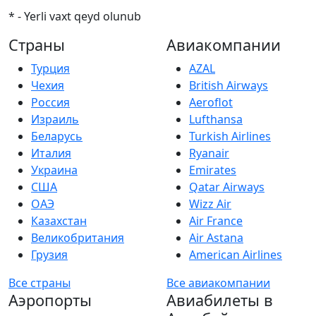
* - Yerli vaxt qeyd olunub
Страны
Авиакомпании
Турция
AZAL
Чехия
British Airways
Россия
Aeroflot
Израиль
Lufthansa
Беларусь
Turkish Airlines
Италия
Ryanair
Украина
Emirates
США
Qatar Airways
ОАЭ
Wizz Air
Казахстан
Air France
Великобритания
Air Astana
Грузия
American Airlines
Все страны
Все авиакомпании
Аэропорты
Авиабилеты в