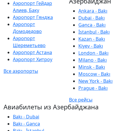
Азербайджан
Аэропорт Гейдар
Алиев, Баку
Ankara - Bakı
Аэропорт Гянджа
Dubai - Bakı
Аэропорт
Gəncə - Bakı
Домодедово
İstanbul - Bakı
Аэропорт
Kazan - Bakı
Шереметьево
Kiyev - Bakı
Аэропорт Астана
London - Bakı
Аэропорт Хитроу
Milano - Bakı
Minsk - Bakı
Все аэропорты
Moscow - Bakı
New York - Bakı
Prague - Bakı
Все рейсы
Авиабилеты из Азербайджана
Bakı - Dubai
Bakı - Gəncə
Bakı - İstanbul