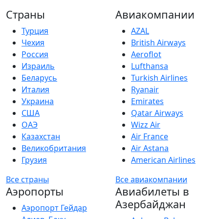
Страны
Авиакомпании
Турция
AZAL
Чехия
British Airways
Россия
Aeroflot
Израиль
Lufthansa
Беларусь
Turkish Airlines
Италия
Ryanair
Украина
Emirates
США
Qatar Airways
ОАЭ
Wizz Air
Казахстан
Air France
Великобритания
Air Astana
Грузия
American Airlines
Все страны
Все авиакомпании
Аэропорты
Авиабилеты в
Азербайджан
Аэропорт Гейдар