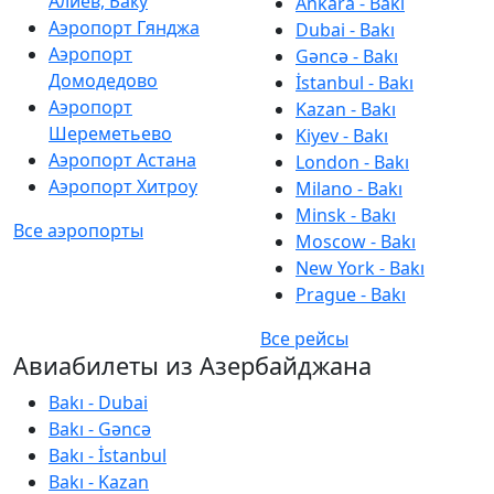
Алиев, Баку
Ankara - Bakı
Аэропорт Гянджа
Dubai - Bakı
Аэропорт
Gəncə - Bakı
Домодедово
İstanbul - Bakı
Аэропорт
Kazan - Bakı
Шереметьево
Kiyev - Bakı
Аэропорт Астана
London - Bakı
Аэропорт Хитроу
Milano - Bakı
Minsk - Bakı
Все аэропорты
Moscow - Bakı
New York - Bakı
Prague - Bakı
Все рейсы
Авиабилеты из Азербайджана
Bakı - Dubai
Bakı - Gəncə
Bakı - İstanbul
Bakı - Kazan