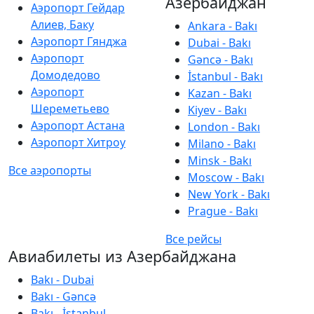
Азербайджан
Аэропорт Гейдар
Алиев, Баку
Ankara - Bakı
Аэропорт Гянджа
Dubai - Bakı
Аэропорт
Gəncə - Bakı
Домодедово
İstanbul - Bakı
Аэропорт
Kazan - Bakı
Шереметьево
Kiyev - Bakı
Аэропорт Астана
London - Bakı
Аэропорт Хитроу
Milano - Bakı
Minsk - Bakı
Все аэропорты
Moscow - Bakı
New York - Bakı
Prague - Bakı
Все рейсы
Авиабилеты из Азербайджана
Bakı - Dubai
Bakı - Gəncə
Bakı - İstanbul