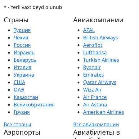
* - Yerli vaxt qeyd olunub
Страны
Авиакомпании
Турция
AZAL
Чехия
British Airways
Россия
Aeroflot
Израиль
Lufthansa
Беларусь
Turkish Airlines
Италия
Ryanair
Украина
Emirates
США
Qatar Airways
ОАЭ
Wizz Air
Казахстан
Air France
Великобритания
Air Astana
Грузия
American Airlines
Все страны
Все авиакомпании
Аэропорты
Авиабилеты в