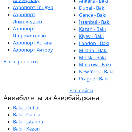
Алиев, Баку
Ankara - Bakı
Аэропорт Гянджа
Dubai - Bakı
Аэропорт
Gəncə - Bakı
Домодедово
İstanbul - Bakı
Аэропорт
Kazan - Bakı
Шереметьево
Kiyev - Bakı
Аэропорт Астана
London - Bakı
Аэропорт Хитроу
Milano - Bakı
Minsk - Bakı
Все аэропорты
Moscow - Bakı
New York - Bakı
Prague - Bakı
Все рейсы
Авиабилеты из Азербайджана
Bakı - Dubai
Bakı - Gəncə
Bakı - İstanbul
Bakı - Kazan