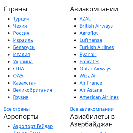
Страны
Авиакомпании
Турция
AZAL
Чехия
British Airways
Россия
Aeroflot
Израиль
Lufthansa
Беларусь
Turkish Airlines
Италия
Ryanair
Украина
Emirates
США
Qatar Airways
ОАЭ
Wizz Air
Казахстан
Air France
Великобритания
Air Astana
Грузия
American Airlines
Все страны
Все авиакомпании
Аэропорты
Авиабилеты в
Азербайджан
Аэропорт Гейдар